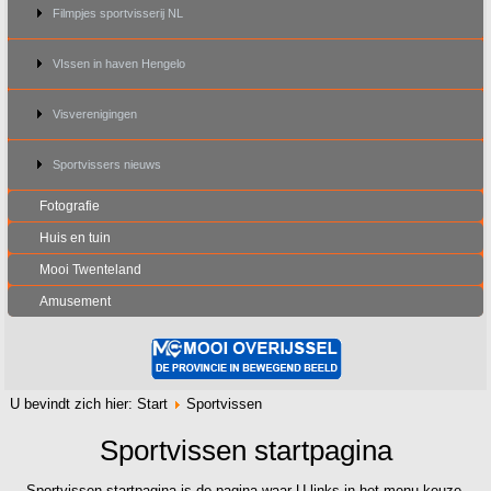
Filmpjes sportvisserij NL
VIssen in haven Hengelo
Visverenigingen
Sportvissers nieuws
Fotografie
Huis en tuin
Mooi Twenteland
Amusement
U bevindt zich hier:
Start
Sportvissen
Sportvissen startpagina
Sportvissen startpagina is de pagina waar U links in het menu keuze