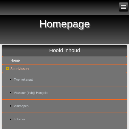
Homepage
Hoofd inhoud
Home
Sportvissen
Twentekanaal
Viswater (in/bij) Hengelo
Visknopen
Lokvoer