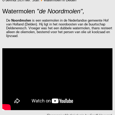
U bevindt zich hier:
Start
Watermolen in Delden
Watermolen
"de Noordmolen",
De
Noordmolen
is een watermolen in de Nederlandse gemeente Hof
van Holland (Delden). Hij ligt in het noordoosten van de buurtschap
Deldeneresch. Vroeger was het een dubbele watermolen, thans resteert
alleen de oliemolen, bestemd voor het persen van olie uit koolzaad en
lijnzaad.