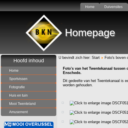
Home
Duivensites
Homepage
U bevindt zich hier:
Start
Foto's boven d
Hoofd inhoud
Foto's van het Twentekanaal tussen 
Home
Enschede.
Sportvissen
Dit gedeelte van het Twentekanaal is ee
worden gehouden.
Fotografie
Huis en tuin
Mooi Twenteland
Amusement