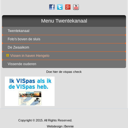
Menu Twentekanaal
Twentekanaal
Foto's boven de sluis
De Zwaaikom
Vissen in haven Hengelo
Vissende ouderen
Doe hier de vispas check
Copyright © 2015. All Rights Reserved.
Webdesign
Bennie
: